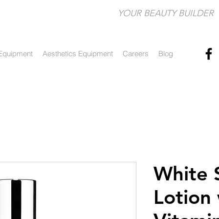
YOUR BEAUTY BUILDER​
Equipment
Aesthetics Equipment
Careers
Blog
White 
Lotion