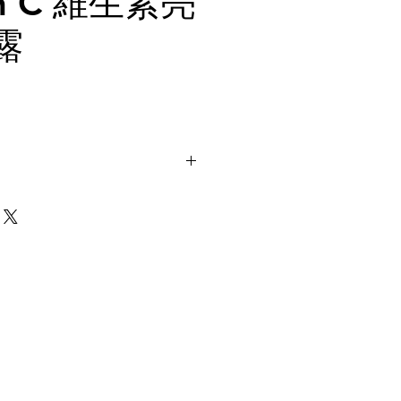
in C 維生素亮
露