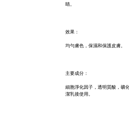
睛。
效果：
均勻膚色，保濕和保護皮膚。
主要成分：
細胞淨化因子，透明質酸，礦化
潔乳後使用。