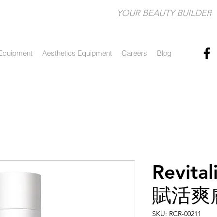
YOUR BEAUTY BUILDER​
Equipment
Aesthetics Equipment
Careers
Blog
Revital
賦活爽
SKU: RCR-00211