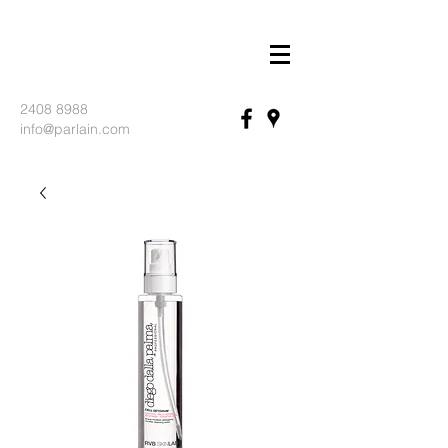
2408 8988
info@parlain.com