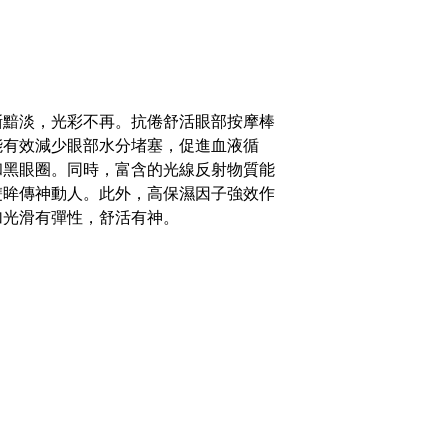
漸黯淡，光彩不再。抗倦舒活眼部按摩棒
能有效減少眼部水分堵塞，促進血液循
和黑眼圈。同時，富含的光線反射物質能
雙眸傳神動人。此外，高保濕因子強效作
加光滑有彈性，舒活有神。