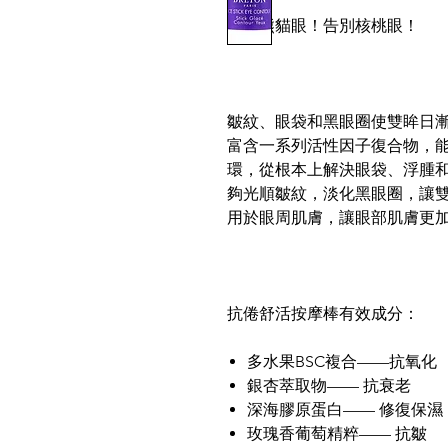
告別熊貓眼！告別核桃眼！
皺紋、眼袋和黑眼圈使雙眸日
富含一系列活性因子復合物，
環，從根本上解決眼袋、浮腫
夠光順皺紋，淡化黑眼圈，讓
用於眼周肌膚，讓眼部肌膚更
抗倦舒活按摩棒有效成分：
多水果BSC複合——抗氧化
銀杏萃取物—— 抗衰老
深海膠原蛋白—— 修復保濕
玫瑰香葡萄精粹—— 抗皺