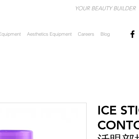
YOUR BEAUTY BUILDER​
Equipment
Aesthetics Equipment
Careers
Blog
ICE ST
CONT