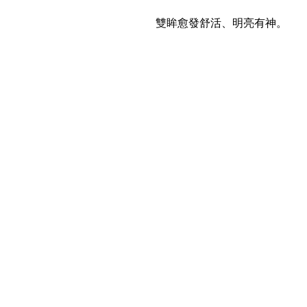
雙眸愈發舒活、明亮有神。