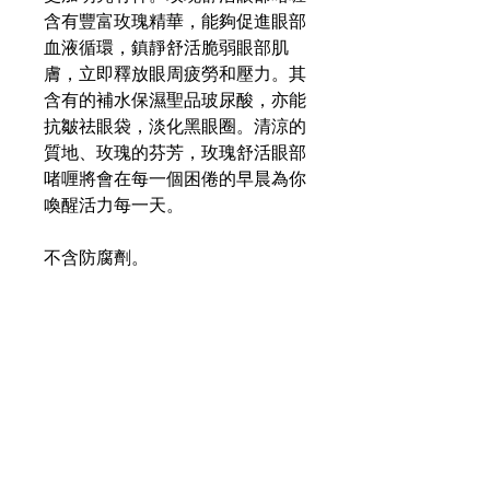
含有豐富玫瑰精華，能夠促進眼部
血液循環，鎮靜舒活脆弱眼部肌
膚，立即釋放眼周疲勞和壓力。其
含有的補水保濕聖品玻尿酸，亦能
抗皺祛眼袋，淡化黑眼圈。清涼的
質地、玫瑰的芬芳，玫瑰舒活眼部
啫喱將會在每一個困倦的早晨為你
喚醒活力每一天。
不含防腐劑。
如何使用
早晚或全天使用，帶妝亦可。
Content :15ml