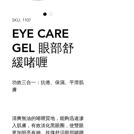
SKU: 1107
EYE CARE
GEL 眼部舒
緩啫喱
功效三合一：抗倦、保濕、平滑肌
膚
清爽無油的啫喱質地，能夠迅速滲
入肌膚，有效淡化黑眼圈，使雙眼
更加明亮有神。玫瑰舒活眼部啫喱