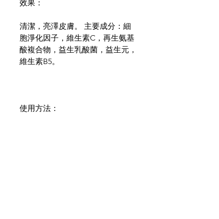
效果：
清潔，亮澤皮膚。 主要成分：細
胞淨化因子，維生素C，再生氨基
酸複合物，益生乳酸菌，益生元，
維生素B5。
使用方法：
1. 滋潤皮膚 2. 使用大量泡沫按摩
面部。 3. 清潔皮膚
Content:
125ml