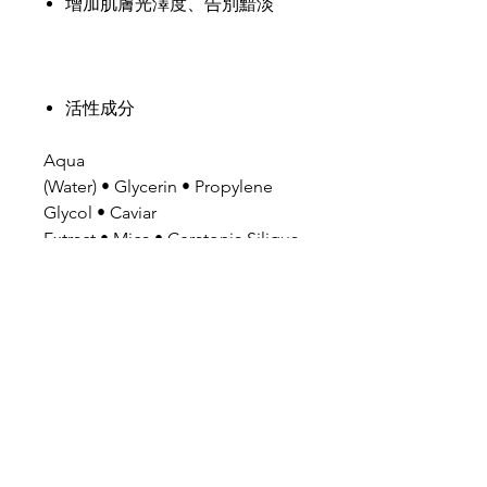
增加肌膚光澤度、告別黯淡
活性成分
Aqua
(Water) • Glycerin • Propylene
Glycol • Caviar
Extract • Mica • Ceratonia Siliqua
Gum • Sodium Polyacrylate
Starch • Phenoxyethanol • CI
77480 (Gold) • CI 77491 (Iron
Oxide) • CI 77891 (Titanium
Dioxide).
使用方法