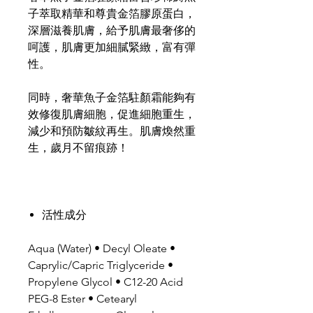
子萃取精華和尊貴金箔膠原蛋白，
深層滋養肌膚，給予肌膚最奢侈的
呵護，肌膚更加細膩緊緻，富有彈
性。
同時，奢華魚子金箔駐顏霜能夠有
效修復肌膚細胞，促進細胞重生，
減少和預防皺紋再生。肌膚煥然重
生，歲月不留痕跡！
活性成分
Aqua (Water) • Decyl Oleate •
Caprylic/Capric Triglyceride •
Propylene Glycol • C12-20 Acid
PEG-8 Ester • Cetearyl