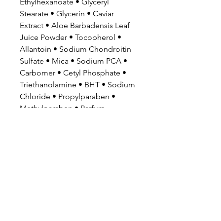
Ethylhexanoate • Glyceryl
Stearate • Glycerin • Caviar
Extract • Aloe Barbadensis Leaf
Juice Powder • Tocopherol •
Allantoin • Sodium Chondroitin
Sulfate • Mica • Sodium PCA •
Carbomer • Cetyl Phosphate •
Triethanolamine • BHT • Sodium
Chloride • Propylparaben •
Methylparaben • Parfum
(Fragrance) • CI 16035 (FD&C Red
No. 40) • CI 77480 (Gold) • CI
19140 (FD&C Yellow No. 5) • CI
77491 (Iron Oxide) • Caramel • CI
77891 (Titanium Dioxide).
使用方法