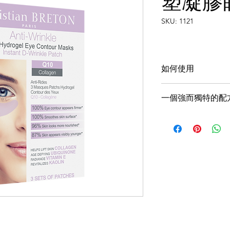
塑凝膠
SKU: 1121
如何使用
1.清潔面部，並用
一個強而獨特的配
2.從掩模中除去保
3.保持在20-25
Q10：
強力抗皺
使用方法：一次或
膠原蛋白：
有助
提示：冷藏使用前
維生素E：
強大
卻效果。
界侵襲，並且有
高嶺土：
含有