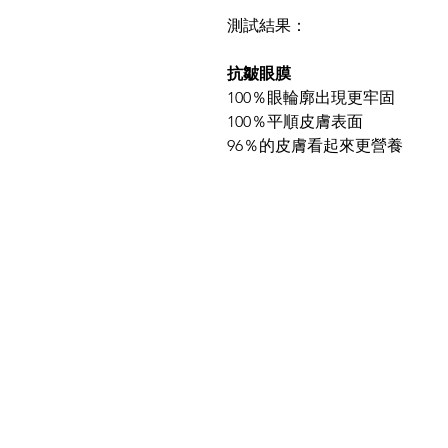
測試結果：
抗皺眼膜
100％眼輪廓出現更牢固
100％平順皮膚表面
96％的皮膚看起來更營養