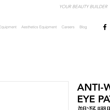
YOUR BEAUTY BUILDER​
Equipment
Aesthetics Equipment
Careers
Blog
ANTI-
EYE P