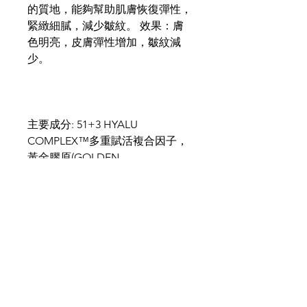
的質地，能夠幫助肌膚恢復彈性，
緊緻細膩，減少皺紋。 效果：膚
色明亮，皮膚彈性增加，皺紋減
少。
主要成分: 51+3 HYALU
COMPLEX™多重賦活複合因子，
黃金膠原(GOLDEN
Collagenine)，緩齡複合配方
(AGE DELAY Complex)
使用方法: 在清潔，爽膚水後，每
天早晚輕輕地將量適按摩到面部和
頸部，直至完全吸收，避開眼部四
周肌膚。