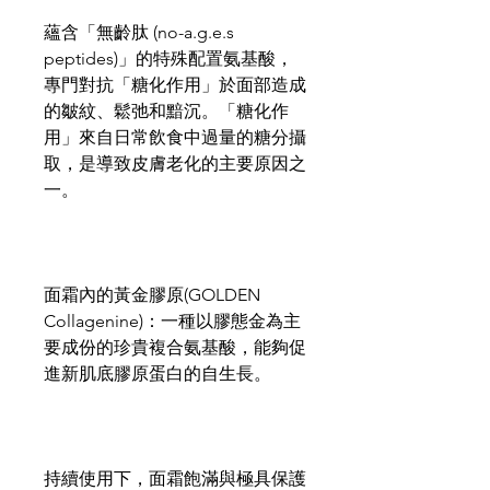
蘊含「無齡肽 (no-a.g.e.s
peptides)」的特殊配置氨基酸，
專門對抗「糖化作用」於面部造成
的皺紋、鬆弛和黯沉。「糖化作
用」來自日常飲食中過量的糖分攝
取，是導致皮膚老化的主要原因之
一。
面霜內的黃金膠原(GOLDEN
Collagenine)：一種以膠態金為主
要成份的珍貴複合氨基酸，能夠促
進新肌底膠原蛋白的自生長。
持續使用下，面霜飽滿與極具保護