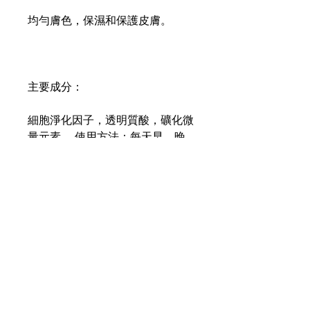
均勻膚色，保濕和保護皮膚。
主要成分：
細胞淨化因子，透明質酸，礦化微
量元素。 使用方法：每天早、晚
於清潔乳後使用。
Content:
250ml
2408 8988
2408 8787