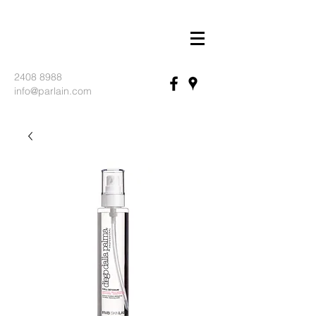
2408 8988
info@parlain.com