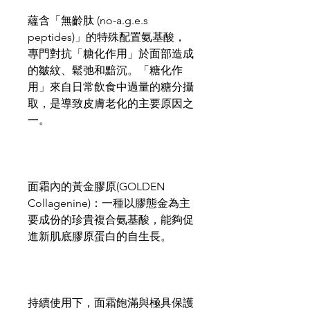
蘊含「無齡肽 (no-a.g.e.s
peptides)」的特殊配置氨基酸，
專門對抗「糖化作用」於面部造成
的皺紋、鬆弛和黯沉。「糖化作
用」來自日常飲食中過量的糖分攝
取，是導致皮膚老化的主要原因之
一。
面霜內的黃金膠原(GOLDEN
Collagenine)：一種以膠態金為主
要成份的珍貴複合氨基酸，能夠促
進新肌底膠原蛋白的自生長。
持續使用下，面霜飽滿與極具保護