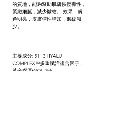
的質地，能夠幫助肌膚恢復彈性，
緊緻細膩，減少皺紋。 效果：膚
色明亮，皮膚彈性增加，皺紋減
少。
主要成分: 51+3 HYALU
COMPLEX™多重賦活複合因子，
黃金膠原(GOLDEN
Collagenine)，緩齡複合配方
(AGE DELAY Complex)
使用方法: 在清潔，爽膚水後，每
天早晚輕輕地將量適按摩到面部和
頸部，直至完全吸收，避開眼部四
周肌膚。