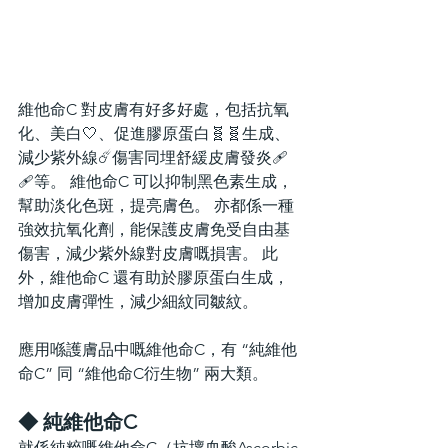
維他命C 對皮膚有好多好處，包括抗氧
化、美白🤍、促進膠原蛋白🧬🧬生成、
減少紫外線☄️傷害同埋舒緩皮膚發炎🩹
🩹等。 維他命C 可以抑制黑色素生成，
幫助淡化色斑，提亮膚色。 亦都係一種
強效抗氧化劑，能保護皮膚免受自由基
傷害，減少紫外線對皮膚嘅損害。 此
外，維他命C 還有助於膠原蛋白生成，
增加皮膚彈性，減少細紋同皺紋。
應用喺護膚品中嘅維他命C，有 “純維他
命C” 同 “維他命C衍生物” 兩大類。
◆ 純維他命C
就係純粹嘅維他命C（抗壞血酸Ascorbic 