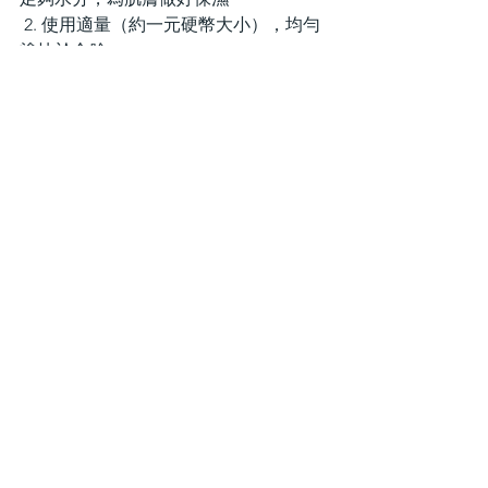
 2. 使用適量（約一元硬幣大小），均勻
塗抹於全臉
 3. 針對在意嘅斑點、暗沉處可以稍微按
摩，加強吸收
 4. 同透明質酸（Hyaluronic acid）、神
經醯胺（Ceramide）等保濕成分一齊使
用，提升保養效果。
總之，維他命C 對皮膚有諸多益處，但
使用時需注意方法和注意事項，就能究
更好咁發揮其功效，讓皮膚更健康、更
美麗。