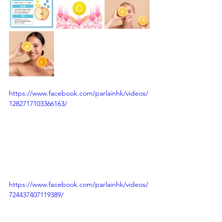
https://www.facebook.com/parlainhk/videos/
1282717103366163/
https://www.facebook.com/parlainhk/videos/
724437407119389/