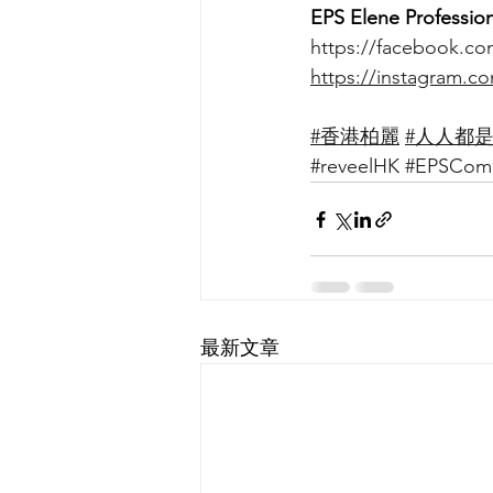
EPS Elene Profession
https://facebook.c
https://instagram.c
#香港柏麗
#人人都是
#reveelHK
#EPSCome
最新文章