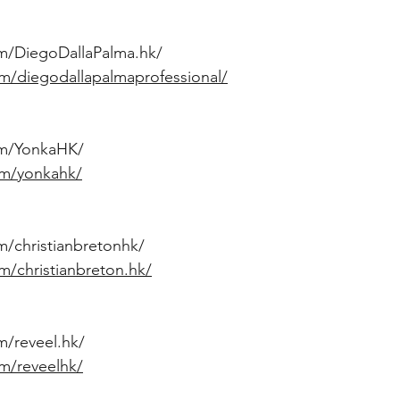
m/DiegoDallaPalma.hk/
om/diegodallapalmaprofessional/
om/YonkaHK/
om/yonkahk/
m/christianbretonhk/
m/christianbreton.hk/
m/reveel.hk/
om/reveelhk/