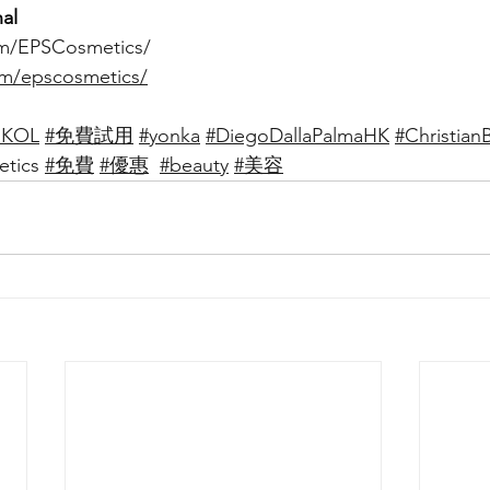
al
om/EPSCosmetics/
om/epscosmetics/
KOL
#免費試用
#yonka
#DiegoDallaPalmaHK
#Christia
tics
#免費
#優惠
#beauty
#美容