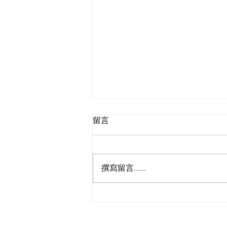
留言
撰寫留言......
法國🇫🇷瑪琍嘉蘭 Maria
Galland Paris「華麗回歸 - 稀
世臻緻白松露發佈會」