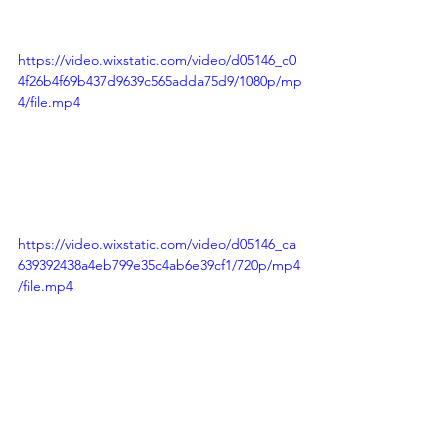
https://video.wixstatic.com/video/d05146_c0
4f26b4f69b437d9639c565adda75d9/1080p/mp
4/file.mp4
https://video.wixstatic.com/video/d05146_ca
639392438a4eb799e35c4ab6e39cf1/720p/mp4
/file.mp4