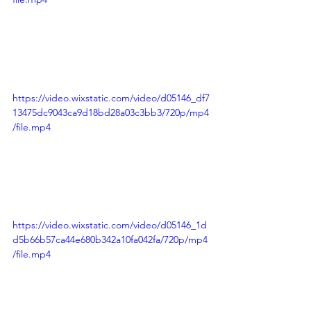
https://video.wixstatic.com/video/d05146_df7
13475dc9043ca9d18bd28a03c3bb3/720p/mp4
/file.mp4
https://video.wixstatic.com/video/d05146_1d
d5b66b57ca44e680b342a10fa042fa/720p/mp4
/file.mp4