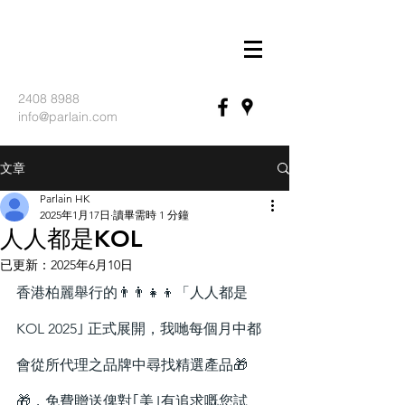
2408 8988
info@parlain.com
文章
Parlain HK
2025年1月17日
讀畢需時 1 分鐘
人人都是KOL
已更新：
2025年6月10日
香港柏麗舉行的👨‍👨‍👧‍👦「人人都是
KOL 2025｣ 正式展開，我哋每個月中都
會從所代理之品牌中尋找精選產品🎁
🎁，免費贈送俾對｢美｣有追求嘅您試