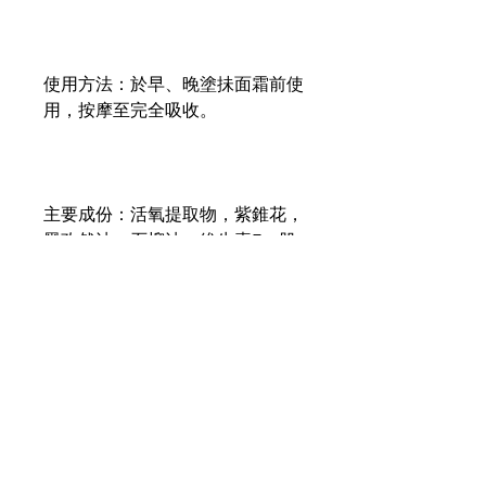
使用方法：於早、晚塗抺面霜前使
用，按摩至完全吸收。
主要成份：活氧提取物，紫錐花，
黑孜然油，石榴油，維生素E，肌
酸。
Contents
25ml
2408 8988